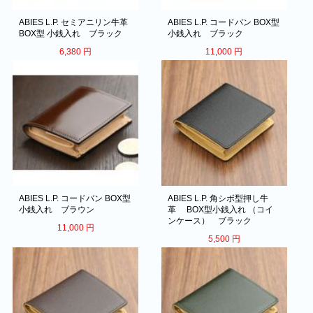
ABIES L.P. セミアニリン牛革
ABIES L.P. コードバン BOX型
BOX型 小銭入れ ブラック
小銭入れ ブラック
6,380
円
11,000
円
ABIES L.P. コードバン BOX型
ABIES L.P. 角シボ型押し牛
小銭入れ ブラウン
革 BOX型小銭入れ （コイ
ンケース） ブラック
11,000
円
5,500
円