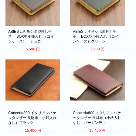
ABIES L.P. 角シボ型押し牛
ABIES L.P. 角シボ型押し牛
革 BOX型小銭入れ （コイ
革 BOX型小銭入れ （コイ
ンケース） チョコ
ンケース）グリーン
5,500
円
5,500
円
Conceria800 イタリアンバケ
Conceria800 イタリアンバケ
ッタレザー 長財布（小銭入れ
ッタレザー 長財布（小銭入れ
なし）ブラック
なし）バーガンディ
15,400
円
15,400
円