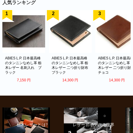
人気ランキング
ABIES L.P. 日本最高峰
ABIES L.P. 日本最高峰
ABIES L.P. 日本最高
のタンニンなめし革 栃
のタンニンなめし革 栃
のタンニンなめし革 
木レザー 名刺入れ ブ
木レザー 二つ折り財布
木レザー 二つ折り財
ラック
ブラック
チョコ
7,150
円
14,300
円
14,300
円
は?
レザーアイテムの世界
ABIES L.P.について