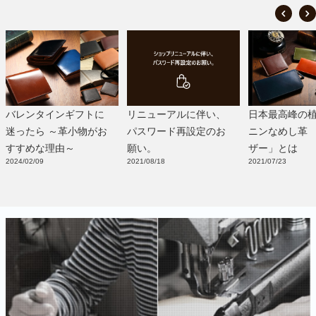
バレンタインギフトに
リニューアルに伴い、
日本最高峰の
迷ったら ～革小物がお
パスワード再設定のお
ニンなめし革 
すすめな理由～
願い。
ザー」とは
2024/02/09
2021/08/18
2021/07/23