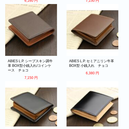
6,160
円
7,150
円
ABIES L.P. シープスキン調牛
ABIES L.P. セミアニリン牛革
革 BOX型小銭入れ/コインケ
BOX型 小銭入れ チョコ
ース チョコ
6,380
円
7,150
円