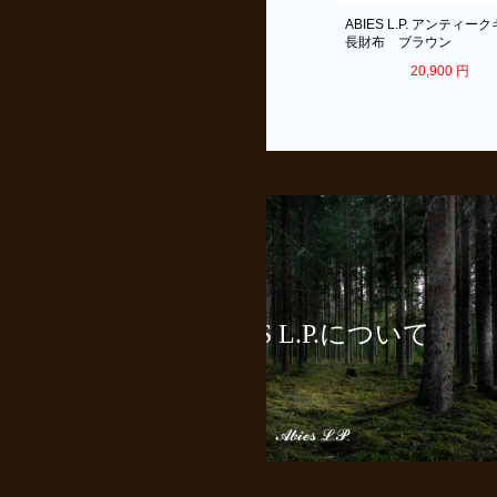
ABIES L.P. アンティークキップ
ABIES L.P. アンティー
長財布 グレー
長財布 ブラウン
20,900
円
20,900
円
ABIES L.P.について