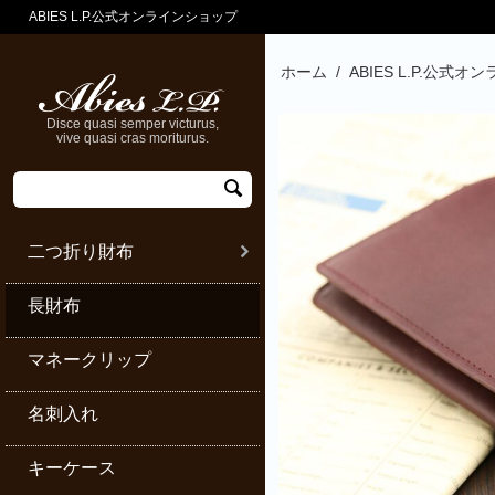
ABIES L.P.公式オンラインショップ
ホーム
/
ABIES L.P.公式
Disce quasi semper victurus,
vive quasi cras moriturus.
二つ折り財布
長財布
マネークリップ
名刺入れ
キーケース