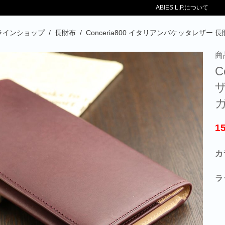
ABIES L.P.について
オンラインショップ
/
長財布
/
Conceria800 イタリアンバケッタレザ
商
C
1
カ
ラ