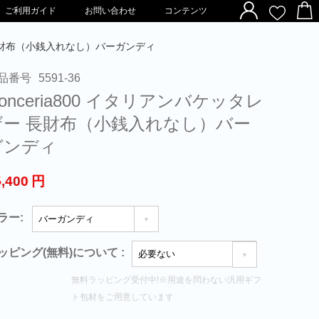
ご利用ガイド
お問い合わせ
コンテンツ
ー 長財布（小銭入れなし）バーガンディ
品番号
5591-36
onceria800 イタリアンバケッタレ
ザー 長財布（小銭入れなし）バー
ガンディ
5,400
円
ラー:
ッピング(無料)について
:
無料ラッピング受付中!※用途を問わない汎用ギフ
ト包材をご用意しています