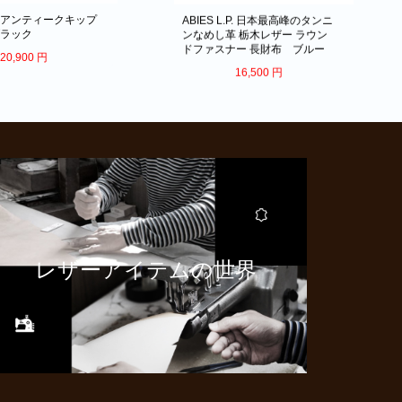
.P. アンティークキップ
ABIES L.P. 日本最高峰のタンニ
ブラック
ンなめし革 栃木レザー ラウン
ドファスナー 長財布 ブルー
20,900
円
16,500
円
レザーアイテムの世界