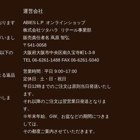
運営会社
おります
ABIES L.P オンラインショップ
株式会社ツタハラ リテール事業部
ざいまし
販売責任者名 蔦原 智弘
〒541-0058
に以下の
大阪府大阪市中央区南久宝寺町1-3-8
TEL 06-6261-1488 FAX 06-6261-5040
営業時間 : 平日 9:00~17:00
よる返品
定休日 : 土・日・祝日
平日12時までのご注文は原則当日発送いたし
ます。
いしま
それ以降のご注文は翌営業日発送となりま
す。
※年末年始、GW、お盆などの期間につきま
しては、
その都度ご案内させていただきます。