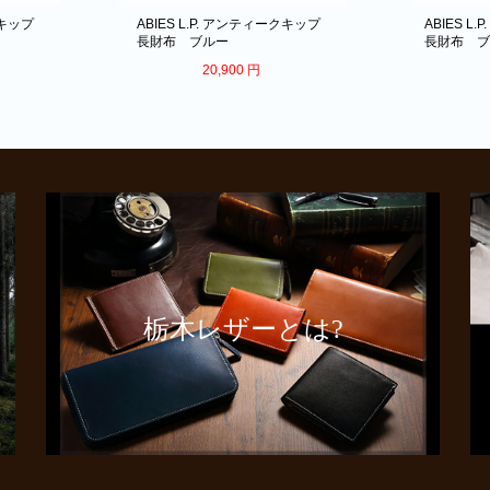
クキップ
ABIES L.P. アンティークキップ
ABIES L
長財布 ブルー
長財布 
20,900
円
栃木レザーとは?