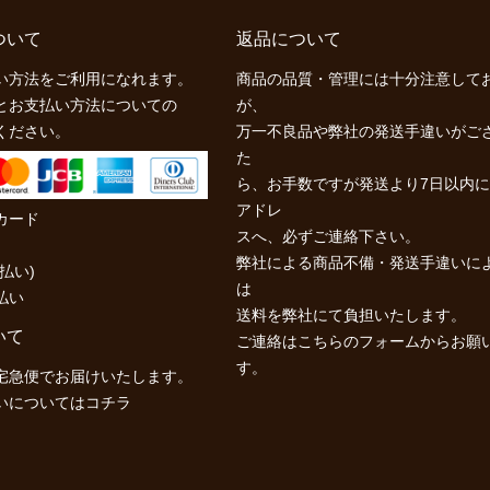
ついて
返品について
い方法をご利用になれます。
商品の品質・管理には十分注意して
とお支払い方法についての
が、
ください。
万一不良品や弊社の発送手違いがご
た
ら、お手数ですが発送より7日以内
アドレ
カード
スへ、必ずご連絡下さい。
弊社による商品不備・発送手違いに
払い)
は
払い
送料を弊社にて負担いたします。
いて
ご連絡はこちらの
フォーム
からお願
す。
宅急便でお届けいたします。
いについては
コチラ