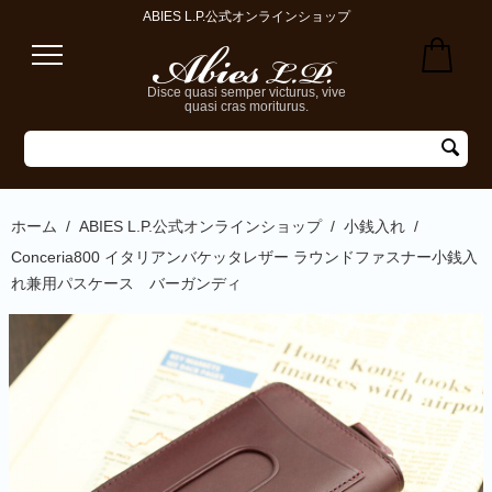
ABIES L.P.公式オンラインショップ
Disce quasi semper victurus, vive
quasi cras moriturus.
ホーム
/
ABIES L.P.公式オンラインショップ
/
小銭入れ
/
Conceria800 イタリアンバケッタレザー ラウンドファスナー小銭入
れ兼用パスケース バーガンディ