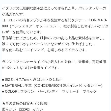
イタリアの伝統的な製革法によって作られた革、バケッタレザーの
小銭入れです。
ヨーロッパの有名メゾンが革を発注する名門タンナー、CONCERIA
800（コンツェリア・オットチェント）社が製造したオイルバケッタ
レザーを使用しています。
手作業で仕上げるため、独特のムラのある上品な素材感を生かし、
誰にでも使いやすいベーシックなデザインに仕上げました。
革を使い込む「エイジング」を楽しめるアイテムです。
ラウンドファスナータイプの小銭入れの外側に、乗車券、定期券用
のポケットをつけた兼用タイプです。
■ SIZE : H 7.7cm × W 11cm × D 1.8cm
■ MATERIAL : 牛革（CONCERIA800社製オイルバケッタレザー）
■ COLOR : ブラウン バーガンディ マットーネ ブラック
★革の質感の目安★（５段階）
柔らかい □□□■□ かたい