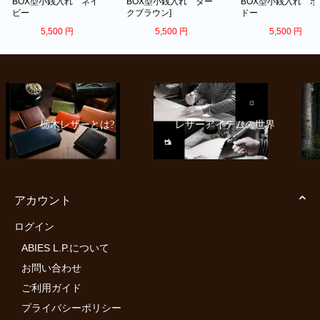
BOX型小銭入れ ネイ
BOX型小銭入れ ダー
BOX型小銭入れ ボ
ビー
クブラウン]
ドー
5,500
円
5,500
円
5,500
円
栃木レザーとは?
レザーアイテムの世界
アカウント
ログイン
ABIES L.P.について
お問い合わせ
ご利用ガイド
プライバシーポリシー