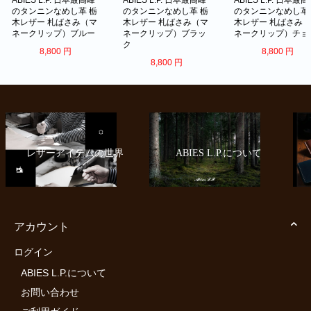
ABIES L.P. 日本最高峰
ABIES L.P. 日本最高峰
ABIES L.P. 日本最
のタンニンなめし革 栃
のタンニンなめし革 栃
のタンニンなめし革
木レザー 札ばさみ（マ
木レザー 札ばさみ（マ
木レザー 札ばさみ
ネークリップ）ブルー
ネークリップ）ブラッ
ネークリップ）チョ
ク
8,800
円
8,800
円
8,800
円
レザーアイテムの世界
ABIES L.P.について
アカウント
ログイン
ABIES L.P.について
お問い合わせ