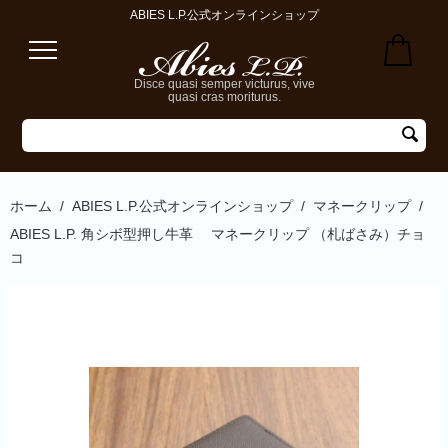
ABIES L.P.公式オンラインショップ
Disce quasi semper victurus, vive
quasi cras moriturus.
ホーム
/
ABIES L.P.公式オンラインショップ
/
マネークリップ
/
ABIES L.P. 角シボ型押し牛革 マネークリップ （札ばさみ）チョ
コ