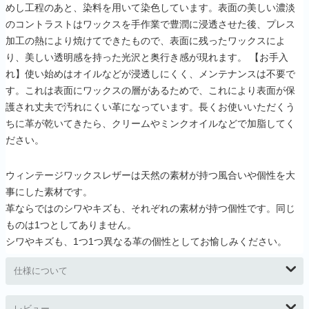
めし工程のあと、染料を用いて染色しています。表面の美しい濃淡
のコントラストはワックスを手作業で豊潤に浸透させた後、プレス
加工の熱により焼けてできたもので、表面に残ったワックスによ
り、美しい透明感を持った光沢と奥行き感が現れます。 【お手入
れ】使い始めはオイルなどが浸透しにくく、メンテナンスは不要で
す。これは表面にワックスの層があるためで、これにより表面が保
護され丈夫で汚れにくい革になっています。長くお使いいただくう
ちに革が乾いてきたら、クリームやミンクオイルなどで加脂してく
ださい。
ウィンテージワックスレザーは天然の素材が持つ風合いや個性を大
事にした素材です。
革ならではのシワやキズも、それぞれの素材が持つ個性です。同じ
ものは1つとしてありません。
シワやキズも、1つ1つ異なる革の個性としてお愉しみください。
仕様について
レビュー