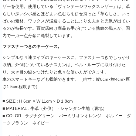
ザーを使用。使用している「ヴィンテージワックスレザー」は、革
らしい深いシボ感とほどよい色むらを併せ持った「革らしさ」いっ
ぱいの素材。ワックスが浸透することにより丈夫さと光沢が出てい
るのが特長です。百貨店向け商品も手がけている熟練の職人が、国
内で一点一点丹念に縫製しています。
ファスナーつきのキーケース。
シンプルな４連タイプのキーケースに、ファスナーつきでしっかり
収納。外側についているナスカンは、ベルトループに取り付けた
り、大き目の鍵をつけたりと色々な使い方ができます。
車のスマートキーなども収納できます。（内寸：縦8cm×横4cm×厚
さ1.5cm程度まで）
■ SIZE : H 6cm × W 11cm × D 1.8cm
■ MATERIAL : 牛革（外側）・シャンタン生地（裏地）
■ COLOR : ラグナグリーン バーミリオンオレンジ ボルドー ダ
ークブラウン ネイビー